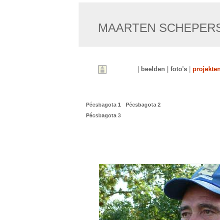
MAARTEN SCHEPER
beelden
foto's
projekte
Pécsbagota 1
Pécsbagota 2
Pécsbagota 3