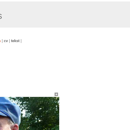
S
n
cv
tekst